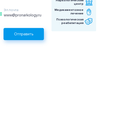
Наркологический
центр
Эл.почта:
Медикаментозное
лечение
www@pronarkology.ru
Психологическая
реабилитация
Отправить