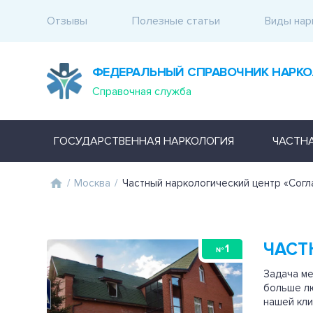
Отзывы
Полезные статьи
Виды нар
ФЕДЕРАЛЬНЫЙ СПРАВОЧНИК НАРКО
Справочная служба
ГОСУДАРСТВЕННАЯ НАРКОЛОГИЯ
ЧАСТН
/
Москва
/
Частный наркологический центр «Согл
ЧАСТ
1
№
Задача ме
больше лю
нашей кл