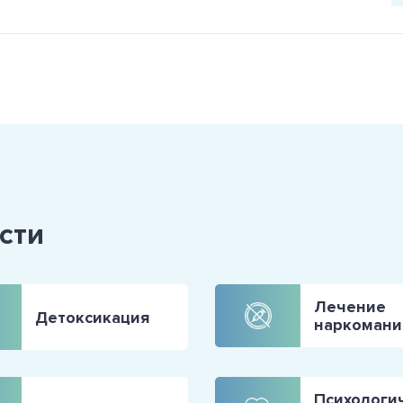
сти
Лечение
Детоксикация
наркомани
Психологи