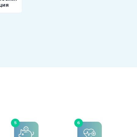
ция
5
6