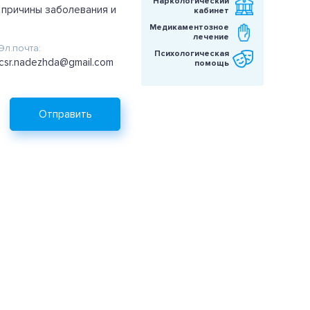
Наркологический
 причины заболевания и
кабинет
Медикаментозное
лечение
Эл.почта:
Психологическая
csr.nadezhda@gmail.com
помощь
Отправить