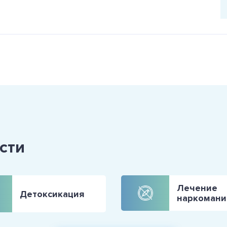
сти
Лечение
Детоксикация
наркомани