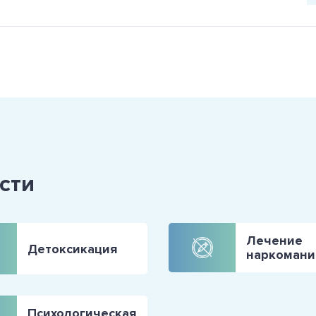
сти
Лечение
Детоксикация
наркомани
Психологическая