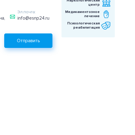
Наркологический
центр
Эл.почта:
Медикаментозное
лечение
на,
info@esnp24.ru
Психологическая
реабилитация
Отправить