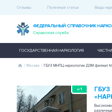
Отзывы
Полезные статьи
Виды нар
ФЕДЕРАЛЬНЫЙ СПРАВОЧНИК НАРКО
Справочная служба
ГОСУДАРСТВЕННАЯ НАРКОЛОГИЯ
ЧАСТН
/
Москва
/
ГБУЗ МНПЦ наркологии ДЗМ филиал №
ГБУЗ
1
№
«НАР
Высококв
различным