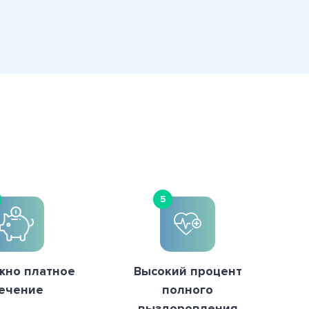
5
жно платное
Высокий процент
ечение
полного
выздоровления