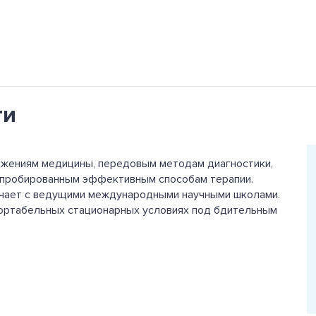
ти
ижениям медицины, передовым методам диагностики,
апробированным эффективным способам терапии.
ичает с ведущими международными научными школами.
фортабельных стационарных условиях под бдительным