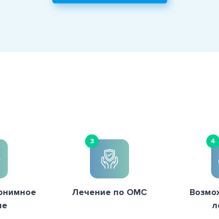
3
4
онимное
Лечение по ОМС
Возмо
ие
л