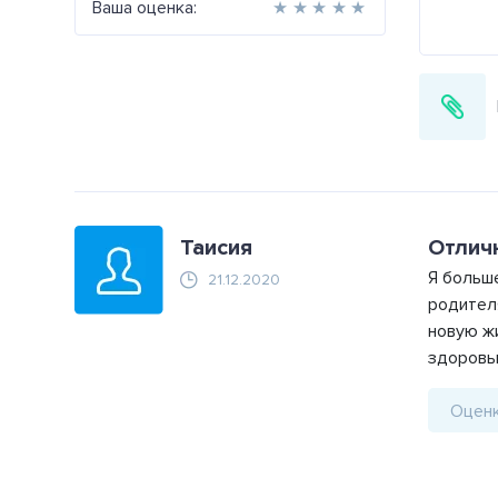
Ваша оценка:
★
★
★
★
★
Таисия
Отличн
Я больше
21.12.2020
родителя
новую жи
здоровы
Оценк