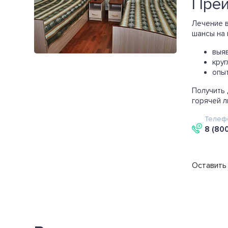
Преи
Лечение в
шансы на
выя
круг
опы
Получить
горячей л
Телеф
8 (80
Оставить 