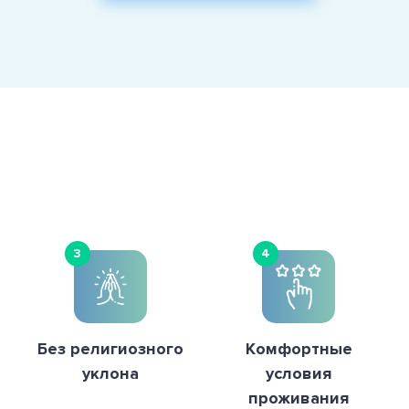
3
4
Без религиозного
Комфортные
уклона
условия
проживания