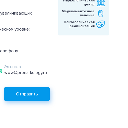
Наркологический
центр
Медикаментозное
, увеличивающих
лечение
Психологическая
реабилитация
ческом уровне;
телефону
Эл.почта:
www@pronarkology.ru
Отправить