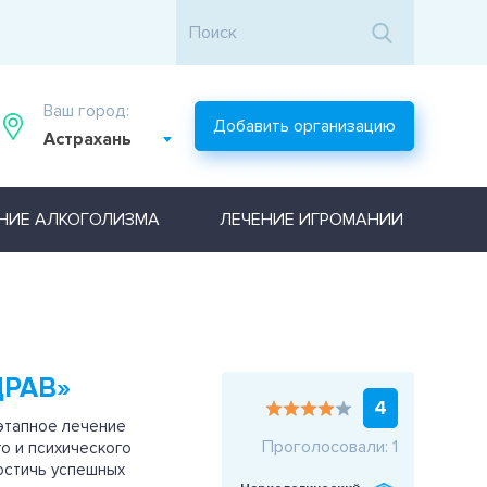
Ваш город:
Добавить организацию
Астрахань
НИЕ АЛКОГОЛИЗМА
ЛЕЧЕНИЕ ИГРОМАНИИ
ДРАВ»
4
этапное лечение
Проголосовали: 1
о и психического
остичь успешных