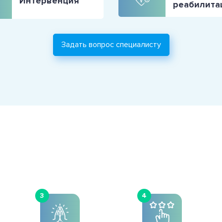
Интервенция
реабилита
Задать вопрос специалисту
3
4