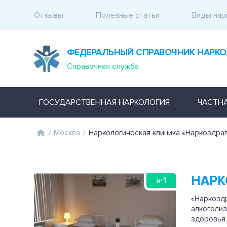
Отзывы
Полезные статьи
Виды нар
ФЕДЕРАЛЬНЫЙ СПРАВОЧНИК НАРКО
Справочная служба
ГОСУДАРСТВЕННАЯ НАРКОЛОГИЯ
ЧАСТН
/
Москва
/
Наркологическая клиника «Наркоздра
НАРК
1
№
«Наркоздр
алкоголиз
здоровья.