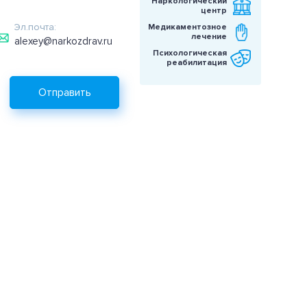
Наркологический
центр
Эл.почта:
Медикаментозное
лечение
alexey@narkozdrav.ru
Психологическая
реабилитация
Отправить