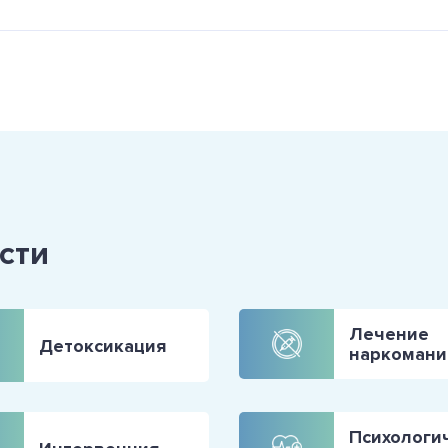
сти
Лечение
Детоксикация
наркомани
Психологи