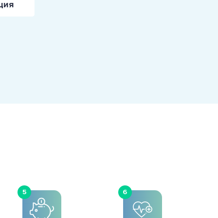
ция
5
6