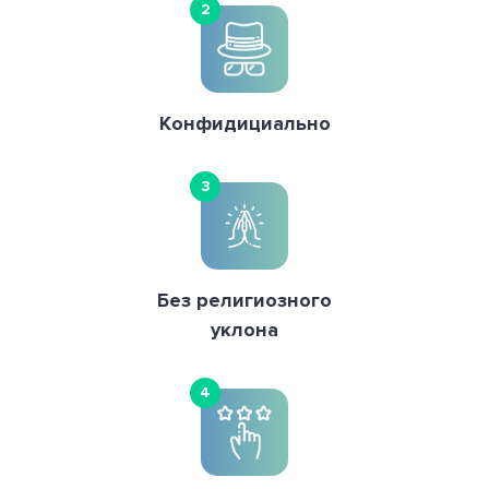
2
Конфидициально
3
Без религиозного
уклона
4