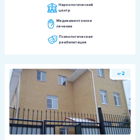
Наркологический
центр
Медикаментозное
лечение
Психологическая
реабилитация
2
№