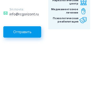
Наркологический
центр
Эл.почта:
Медикаментозное
лечение
info@rcgorizont.ru
Психологическая
реабилитация
Отправить