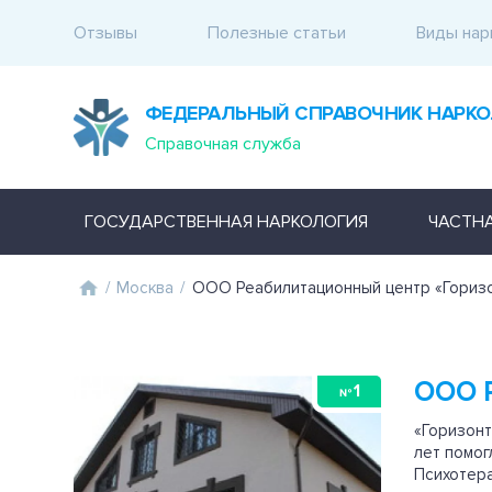
Отзывы
Полезные статьи
Виды нар
ФЕДЕРАЛЬНЫЙ СПРАВОЧНИК НАРКО
Справочная служба
ГОСУДАРСТВЕННАЯ НАРКОЛОГИЯ
ЧАСТН
/
Москва
/
ООО Реабилитационный центр «Гориз
ООО 
1
№
«Горизонт
лет помог
Психотера