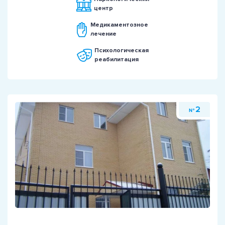
центр
Медикаментозное
лечение
Психологическая
реабилитация
2
№