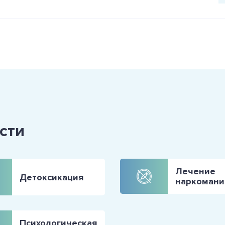
сти
Лечение
Детоксикация
наркомани
Психологическая