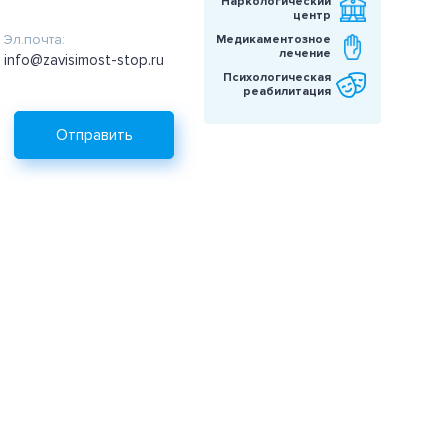
Наркологический
центр
Эл.почта:
Медикаментозное
лечение
info@zavisimost-stop.ru
Психологическая
реабилитация
Отправить