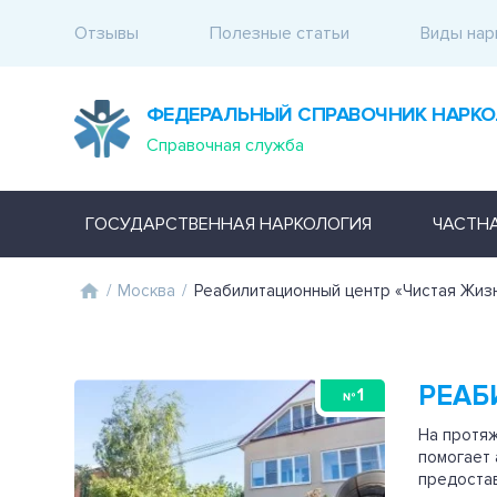
Отзывы
Полезные статьи
Виды нар
ФЕДЕРАЛЬНЫЙ СПРАВОЧНИК НАРКО
Справочная служба
ГОСУДАРСТВЕННАЯ НАРКОЛОГИЯ
ЧАСТН
/
Москва
/
Реабилитационный центр «Чистая Жиз
РЕАБ
1
№
На протяж
помогает 
предостав