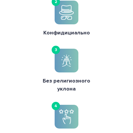
2
Конфидициально
3
Без религиозного
уклона
4