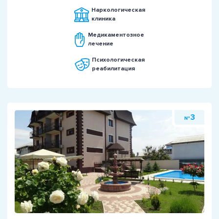
Наркологическая
клиника
Медикаментозное
лечение
Психологическая
реабилитация
3
№