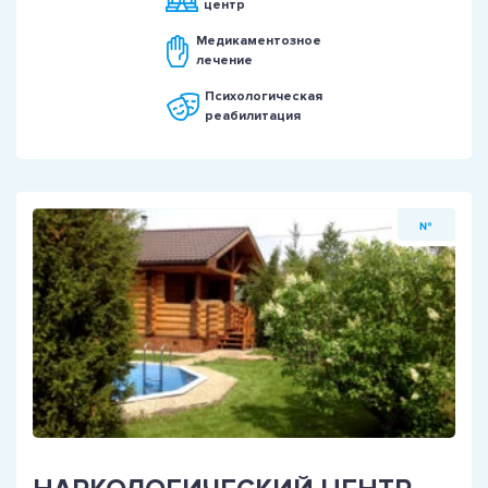
центр
Медикаментозное
лечение
Психологическая
реабилитация
№