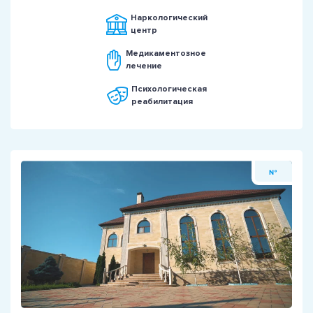
Наркологический
центр
Медикаментозное
лечение
Психологическая
реабилитация
№