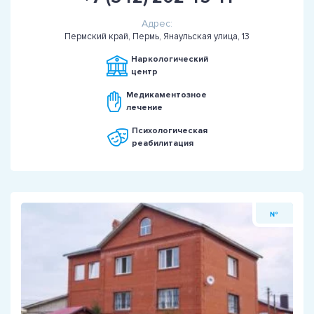
Адрес:
Пермский край, Пермь, Янаульская улица, 13
Наркологический
центр
Медикаментозное
лечение
Психологическая
реабилитация
№