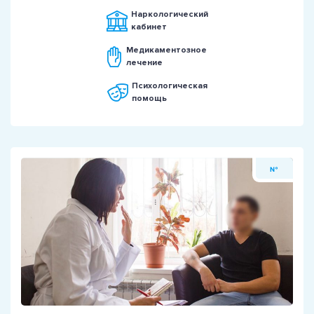
Наркологический
кабинет
Медикаментозное
лечение
Психологическая
помощь
№