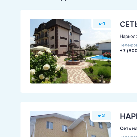
1
№
Нарколо
Телефон
+7 (80
НАР
2
№
Сеть н