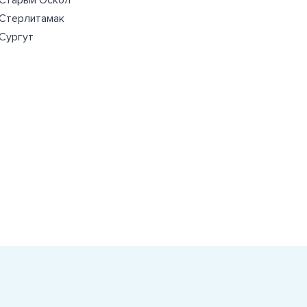
Старый Оскол
Стерлитамак
Сургут