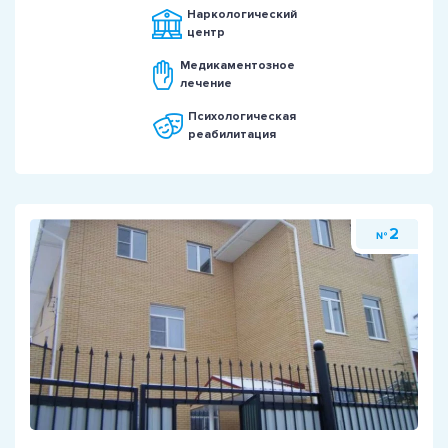
Наркологический
центр
Медикаментозное
лечение
Психологическая
реабилитация
2
№