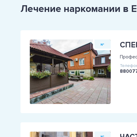
Лечение наркомании в 
№
Професс
Телефон
88007
№