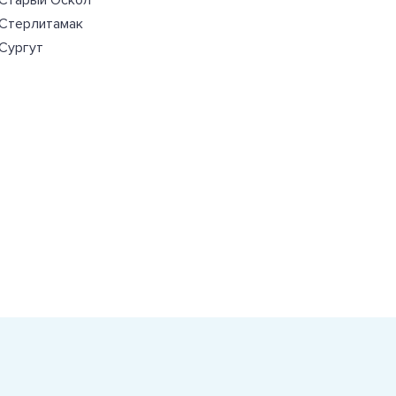
Старый Оскол
Стерлитамак
Сургут