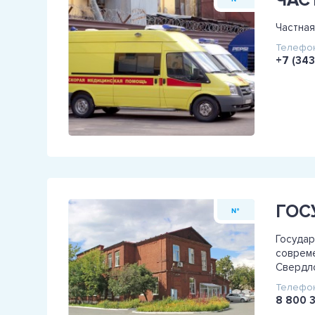
ЧАС
Частная
Телефон
+7 (343
№
Государ
совреме
Свердло
Телефон
8 800 3