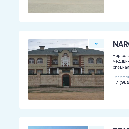
NAR
№
Нарколо
медицин
специал
Телефон
+7 (909